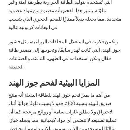
التي تُستخدم لتوليد الطاقة الحرارية بطريقة آمنة وغير
ملوِّثة. يتميز هذا الفحم بأنه مصنوع من مواد عضوية
متجددة، مما يجعله بديلاً ممتازًا للفحم الحجري الذي يتسبب
في انبعاثات كربونية عالية.
وتكمن فكرته في استغلال المخلفات الزراعية، مثل قشور
جوز الهند، التي كانت تُهدر سابقًا، وتحويلها إلى مصدر طاقة
فعّال يمكن استخدامه في الطهي، التدفئة، والصناعات
الخفيفة.
المزايا البيئية لفحم جوز الهند
من أهم ما يميز فحم جوز الهند للطاقة البديلة أنه منتج
صديق للبيئة بنسبة 100٪. فهو لا يسبب تلوثًا هوائيًا أثناء
الاحتراق ولا يطلق غازات سامة أو روائح مزعجة. كما أن
عملية تصنيعه لا تتضمن أي مواد كيميائية، مما يجعله خيارًا
مثاليًا للمستخدمين الذين يهتمون بالاستدامة والمحافظة