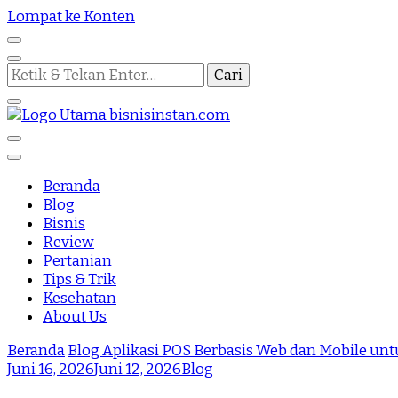
Lompat ke Konten
Mencari
Sesuatu?
Nothing Is Impossible
Bisnis Instan
Beranda
Blog
Bisnis
Review
Pertanian
Tips & Trik
Kesehatan
About Us
Beranda
Blog
Aplikasi POS Berbasis Web dan Mobile u
Juni 16, 2026
Juni 12, 2026
Blog