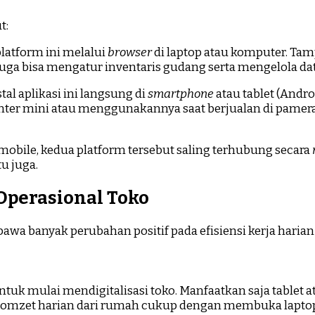
t:
latform ini melalui
browser
di laptop atau komputer. Ta
ga bisa mengatur inventaris gudang serta mengelola dat
al aplikasi ini langsung di
smartphone
atau tablet (Andr
konter mini atau menggunakannya saat berjualan di pamer
obile, kedua platform tersebut saling terhubung secara
tu juga.
perasional Toko
awa banyak perubahan positif pada efisiensi kerja haria
uk mulai mendigitalisasi toko. Manfaatkan saja tablet 
an omzet harian dari rumah cukup dengan membuka lapto