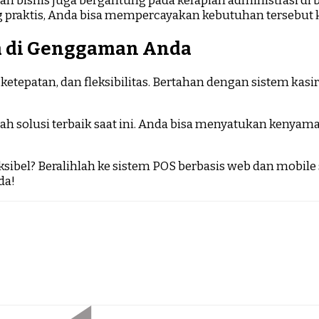
ran bisnis juga bergantung pada kerapian administrasi di
ng praktis, Anda bisa mempercayakan kebutuhan tersebut
da di Genggaman Anda
ketepatan, dan fleksibilitas. Bertahan dengan sistem k
lah solusi terbaik saat ini. Anda bisa menyatukan kenyam
ksibel? Beralihlah ke sistem POS berbasis web dan mobi
da!