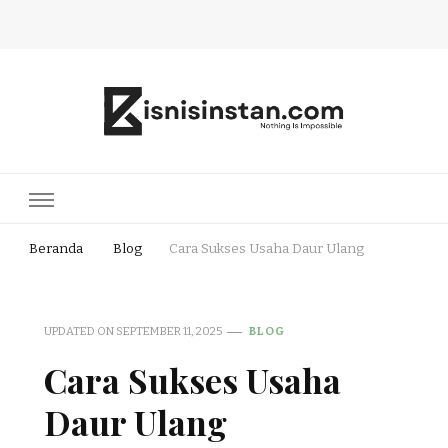
Bisnis Instan
Nothing Is Impossible
Beranda
Blog
Cara Sukses Usaha Daur Ulang
UPDATED ON
SEPTEMBER 11, 2025
BLOG
Cara Sukses Usaha
Daur Ulang