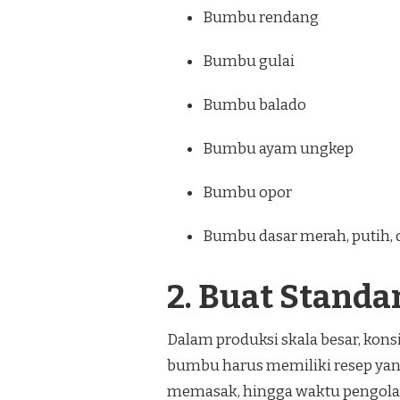
Bumbu rendang
Bumbu gulai
Bumbu balado
Bumbu ayam ungkep
Bumbu opor
Bumbu dasar merah, putih,
2. Buat Standa
Dalam produksi skala besar, konsis
bumbu harus memiliki resep yang
memasak, hingga waktu pengola