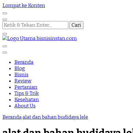
Lompat ke Konten
Mencari
Sesuatu?
Nothing Is Impossible
Bisnis Instan
Beranda
Blog
Bisnis
Review
Pertanian
Tips & Trik
Kesehatan
About Us
Beranda
alat dan bahan budidaya lele