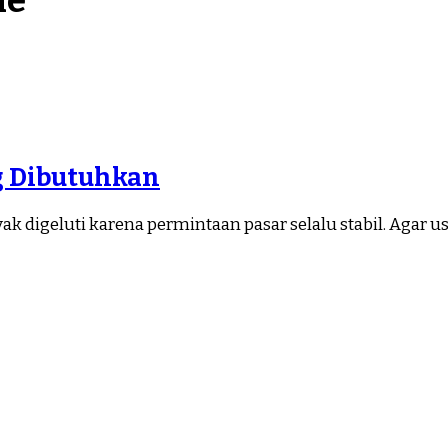
le
g Dibutuhkan
k digeluti karena permintaan pasar selalu stabil. Agar u