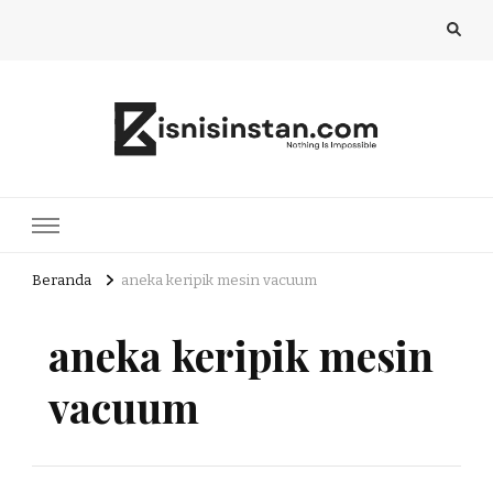
Bisnis Instan
Nothing Is Impossible
Beranda
aneka keripik mesin vacuum
aneka keripik mesin
vacuum