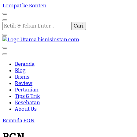
Lompat ke Konten
Mencari
Sesuatu?
Nothing Is Impossible
Bisnis Instan
Beranda
Blog
Bisnis
Review
Pertanian
Tips & Trik
Kesehatan
About Us
Beranda
BGN