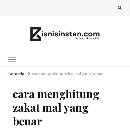
Bisnis Instan
Nothing Is Impossible
Beranda
cara menghitung zakat mal yang benar
cara menghitung
zakat mal yang
benar