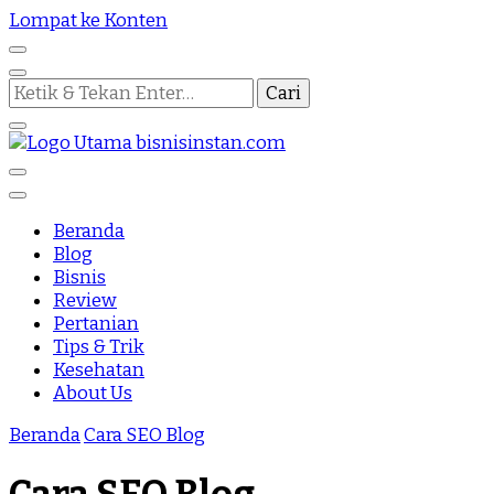
Lompat ke Konten
Mencari
Sesuatu?
Nothing Is Impossible
Bisnis Instan
Beranda
Blog
Bisnis
Review
Pertanian
Tips & Trik
Kesehatan
About Us
Beranda
Cara SEO Blog