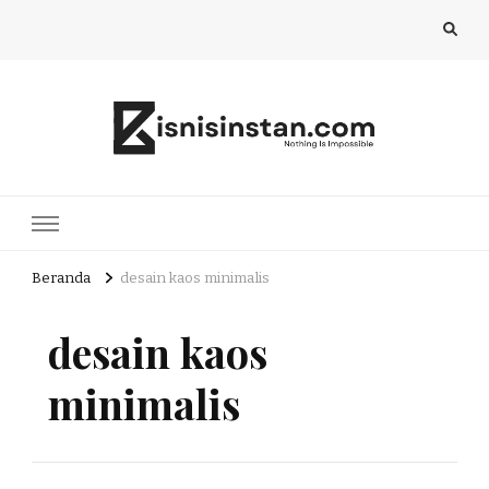
Bisnis Instan
Nothing Is Impossible
Beranda
desain kaos minimalis
desain kaos
minimalis