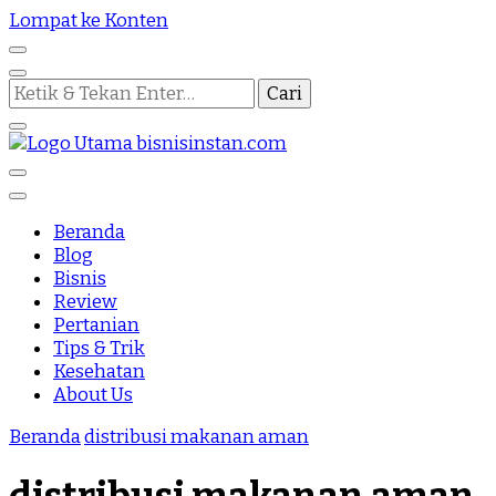
Lompat ke Konten
Mencari
Sesuatu?
Nothing Is Impossible
Bisnis Instan
Beranda
Blog
Bisnis
Review
Pertanian
Tips & Trik
Kesehatan
About Us
Beranda
distribusi makanan aman