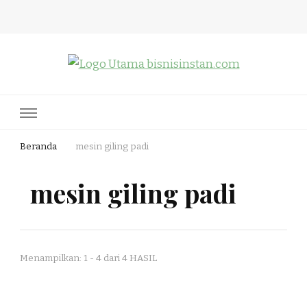
Bisnis Instan
Nothing Is Impossible
Beranda
mesin giling padi
mesin giling padi
Menampilkan: 1 - 4 dari 4 HASIL