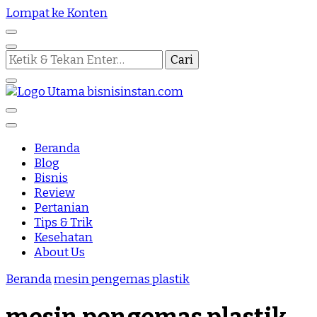
Lompat ke Konten
Mencari
Sesuatu?
Nothing Is Impossible
Bisnis Instan
Beranda
Blog
Bisnis
Review
Pertanian
Tips & Trik
Kesehatan
About Us
Beranda
mesin pengemas plastik