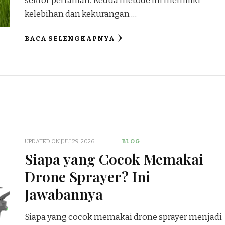
sektor pertanian. Kedua metode ini memiliki
kelebihan dan kekurangan …
BACA SELENGKAPNYA
UPDATED ON
JULI 29, 2026
BLOG
Siapa yang Cocok Memakai
Drone Sprayer? Ini
Jawabannya
Siapa yang cocok memakai drone sprayer menjadi