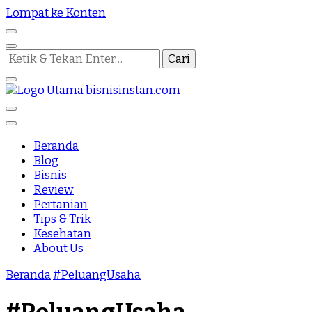
Lompat ke Konten
Mencari
Sesuatu?
Nothing Is Impossible
Bisnis Instan
Beranda
Blog
Bisnis
Review
Pertanian
Tips & Trik
Kesehatan
About Us
Beranda
#PeluangUsaha