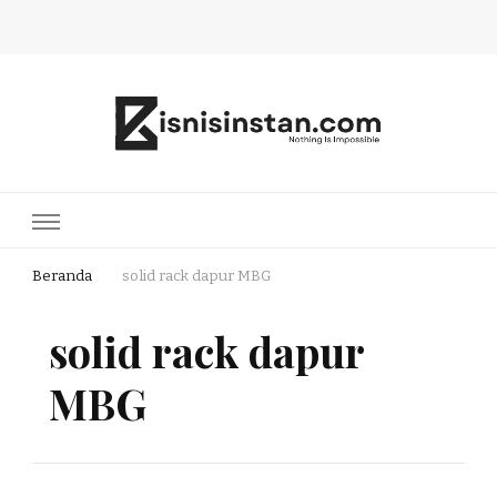
Bisnis Instan
Nothing Is Impossible
Beranda
solid rack dapur MBG
solid rack dapur
MBG