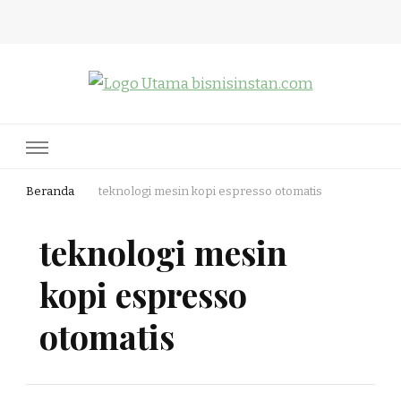
Bisnis Instan
Nothing Is Impossible
Beranda
teknologi mesin kopi espresso otomatis
teknologi mesin
kopi espresso
otomatis