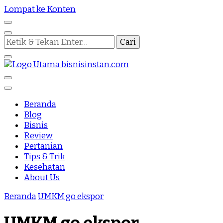
Lompat ke Konten
Mencari
Sesuatu?
Nothing Is Impossible
Bisnis Instan
Beranda
Blog
Bisnis
Review
Pertanian
Tips & Trik
Kesehatan
About Us
Beranda
UMKM go ekspor