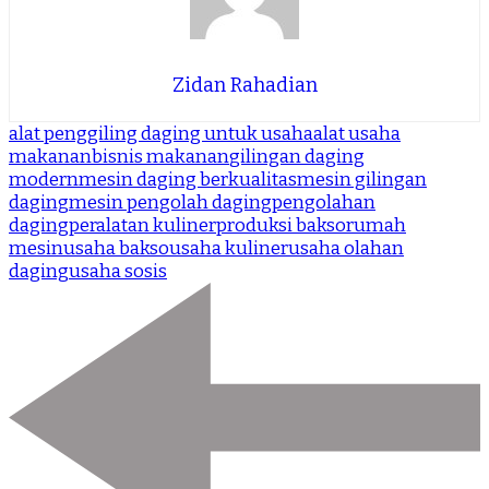
Zidan Rahadian
alat penggiling daging untuk usaha
alat usaha
makanan
bisnis makanan
gilingan daging
modern
mesin daging berkualitas
mesin gilingan
daging
mesin pengolah daging
pengolahan
daging
peralatan kuliner
produksi bakso
rumah
mesin
usaha bakso
usaha kuliner
usaha olahan
daging
usaha sosis