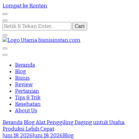
Lompat ke Konten
Mencari
Sesuatu?
Nothing Is Impossible
Bisnis Instan
Beranda
Blog
Bisnis
Review
Pertanian
Tips & Trik
Kesehatan
About Us
Beranda
Blog
Alat Penggiling Daging untuk Usaha,
Produksi Lebih Cepat
Juni 18, 2026
Juni 18, 2026
Blog