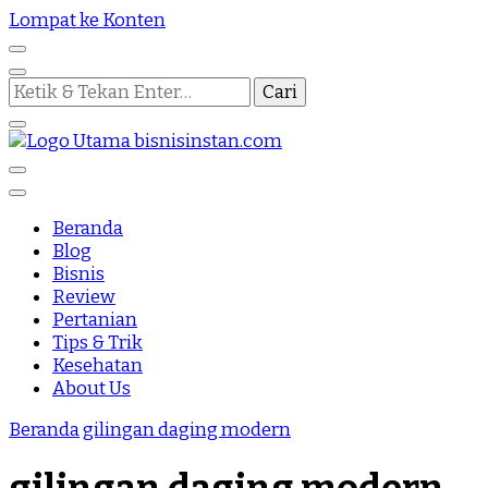
Lompat ke Konten
Mencari
Sesuatu?
Nothing Is Impossible
Bisnis Instan
Beranda
Blog
Bisnis
Review
Pertanian
Tips & Trik
Kesehatan
About Us
Beranda
gilingan daging modern